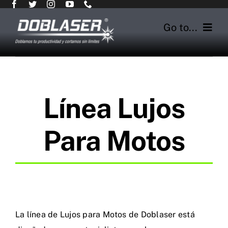
Skip
to
Go to...
content
Inicio
Servicios
Línea Lujos
Lineas de productos
Para Motos
Nosotros
Blog
Contacto
La línea de Lujos para Motos de Doblaser está